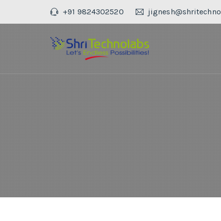
+91 9824302520
jignesh@shritechno