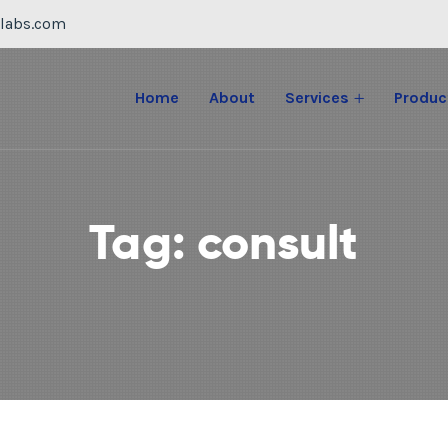
labs.com
Home
About
Services
Produc
Tag:
consult