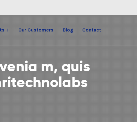
ts
Our Customers
Blog
Contact
venia m, quis
hritechnolabs