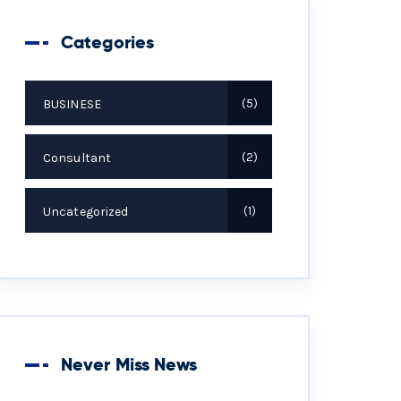
Categories
BUSINESE
5
Consultant
2
Uncategorized
1
Never Miss News