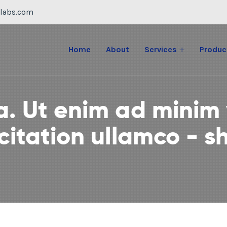
labs.com
Home
About
Services
Produc
. Ut enim ad minim 
citation ullamco - s