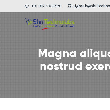
+91 9824302520
jignesh@shritechno
Magna aliqua
nostrud exer