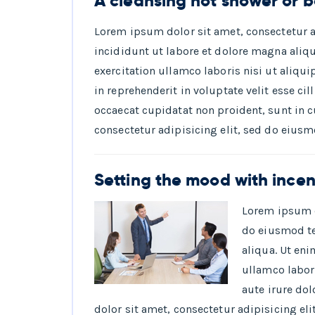
A cleansing hot shower or 
Lorem ipsum dolor sit amet, consectetur 
incididunt ut labore et dolore magna aliq
exercitation ullamco laboris nisi ut aliqu
in reprehenderit in voluptate velit esse ci
occaecat cupidatat non proident, sunt in c
consectetur adipisicing elit, sed do eius
Setting the mood with ince
Lorem ipsum d
do eiusmod te
aliqua. Ut en
ullamco labor
aute irure do
dolor sit amet, consectetur adipisicing el